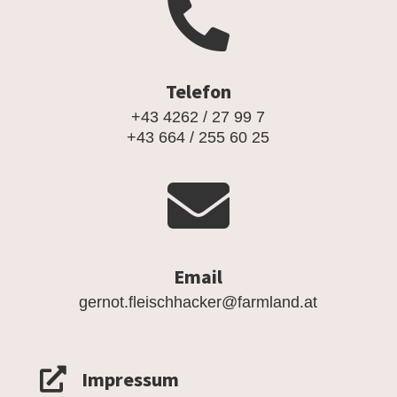

Telefon
+43 4262 / 27 99 7
+43 664 / 255 60 25

Email
gernot.fleischhacker@farmland.at

Impressum