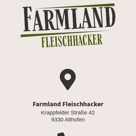

Farmland Fleischhacker
Krappfelder Straße 42
9330 Althofen