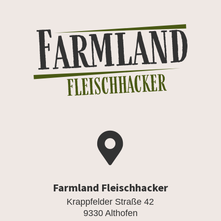

Farmland Fleischhacker
Krappfelder Straße 42
9330 Althofen