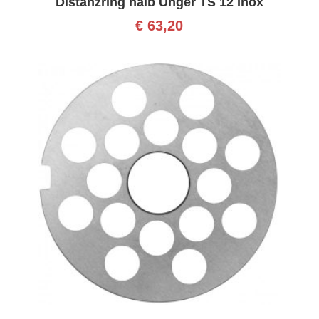
Distanzring halb Unger TS 12 Inox
€
63,20