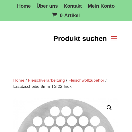
Home
Über uns
Kontakt
Mein Konto
0-Artikel
Home
/
Fleischverarbeitung
/
Fleischwolfzubehör
/
Ersatzscheibe 8mm TS 22 Inox