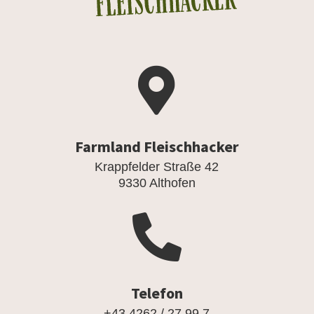

Farmland Fleischhacker
Krappfelder Straße 42
9330 Althofen

Telefon
+43 4262 / 27 99 7