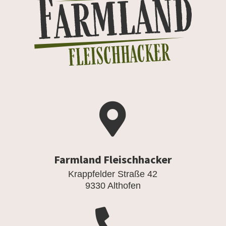

Farmland Fleischhacker
Krappfelder Straße 42
9330 Althofen
