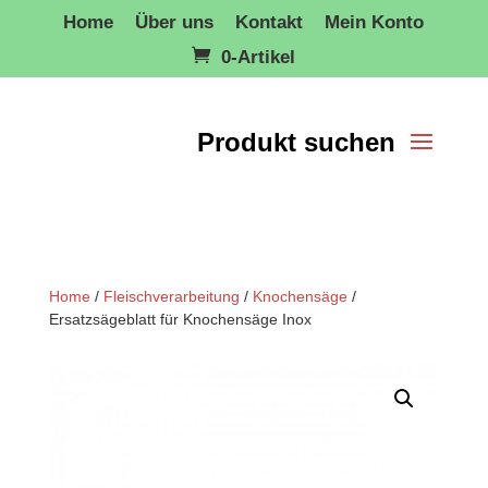
Home
Über uns
Kontakt
Mein Konto
0-Artikel
Home
/
Fleischverarbeitung
/
Knochensäge
/
Ersatzsägeblatt für Knochensäge Inox