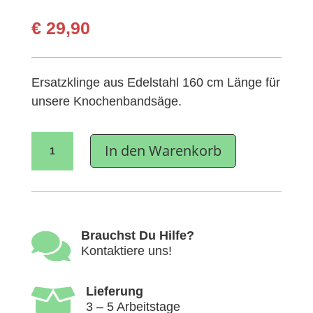
€
29,90
Ersatzklinge aus Edelstahl 160 cm Länge für
unsere Knochenbandsäge.
Ersatzsägeblatt
In den Warenkorb
für
Knochenbandsäge
1600
elektrisch
Menge

Brauchst Du Hilfe?
Kontaktiere uns!

Lieferung
3 – 5 Arbeitstage