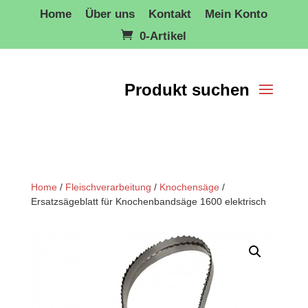
Home
Über uns
Kontakt
Mein Konto
0-Artikel
Home
/
Fleischverarbeitung
/
Knochensäge
/
Ersatzsägeblatt für Knochenbandsäge 1600 elektrisch