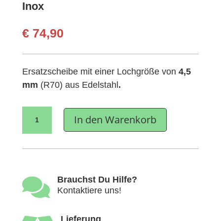
Inox
€
74,90
Ersatzscheibe mit einer Lochgröße von
4,5
mm
(R70)
aus Edelstahl
.
Ersatzscheibe
In den Warenkorb
Unger
4,5mm
TS
12
Inox
Menge

Brauchst Du Hilfe?
Kontaktiere uns!
Lieferung