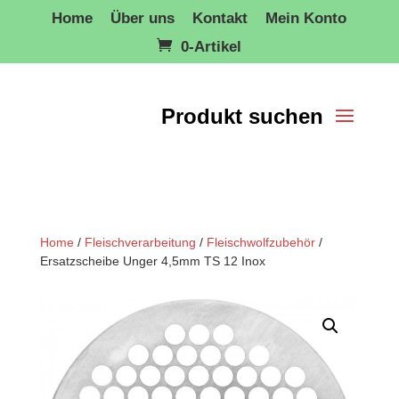
Home
Über uns
Kontakt
Mein Konto
0-Artikel
Home
/
Fleischverarbeitung
/
Fleischwolfzubehör
/
Ersatzscheibe Unger 4,5mm TS 12 Inox