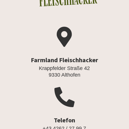

Farmland Fleischhacker
Krappfelder Straße 42
9330 Althofen

Telefon
+43 4262 / 27 99 7