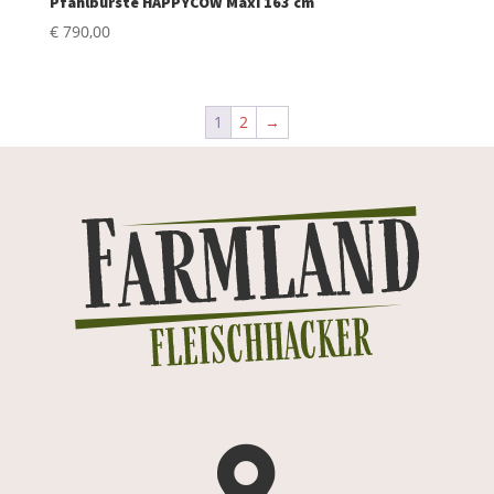
Pfahlbürste HAPPYCOW Maxi 163 cm
€
790,00
1
2
→
