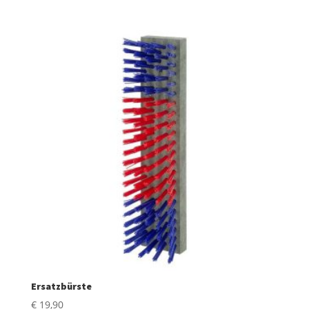
war:
ist:
€ 114,00
€ 95,00.
Ersatzbürste
€
19,90