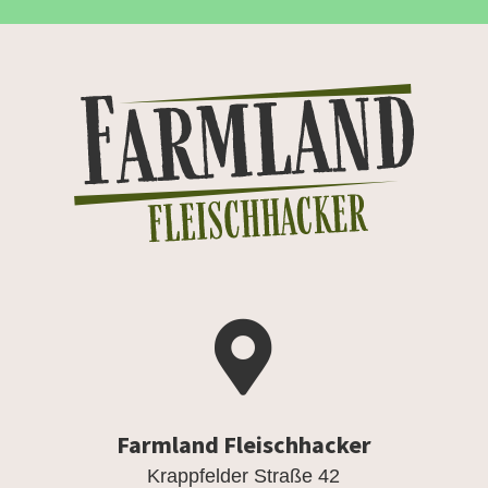

Farmland Fleischhacker
Krappfelder Straße 42