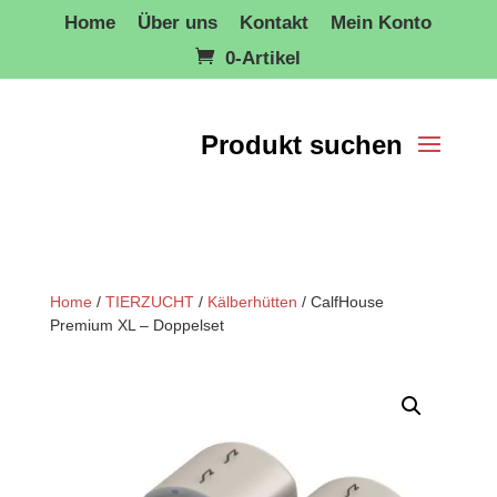
Home
Über uns
Kontakt
Mein Konto
0-Artikel
Home
/
TIERZUCHT
/
Kälberhütten
/ CalfHouse
Premium XL – Doppelset