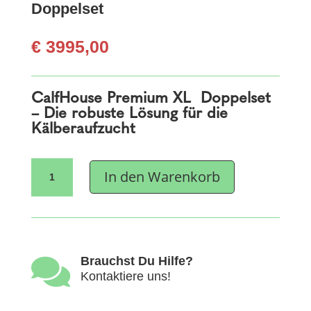
Doppelset
€
3995,00
CalfHouse Premium XL Doppelset
– Die robuste Lösung für die
Kälberaufzucht
CalfHouse
In den Warenkorb
Premium
XL
-
Doppelset
Menge

Brauchst Du Hilfe?
Kontaktiere uns!