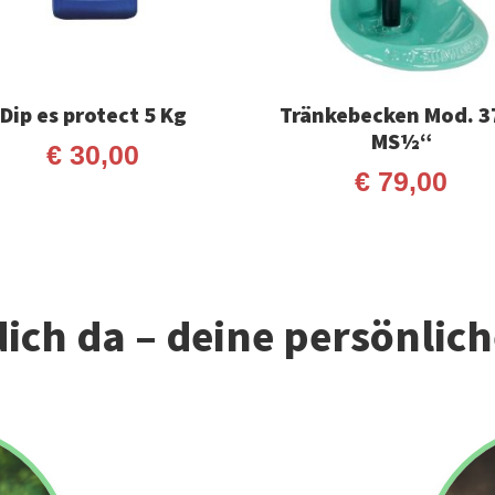
Dip es protect 5 Kg
Tränkebecken Mod. 3
MS½“
€
30,00
€
79,00
ich da – deine persönlic