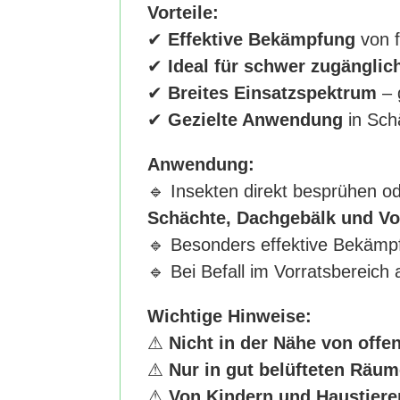
Vorteile:
✔
Effektive Bekämpfung
von f
✔
Ideal für schwer zugänglic
✔
Breites Einsatzspektrum
– 
✔
Gezielte Anwendung
in Sch
Anwendung:
🔹 Insekten direkt besprühen o
Schächte, Dachgebälk und V
🔹 Besonders effektive Bekämp
🔹 Bei Befall im Vorratsbereich
Wichtige Hinweise:
⚠
Nicht in der Nähe von off
⚠
Nur in gut belüfteten Räu
⚠
Von Kindern und Haustiere