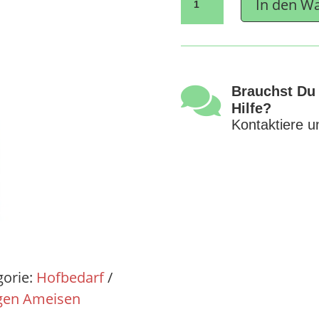
In den W
Turbo
Spray
Menge

Brauchst Du
Hilfe?
Kontaktiere u
gorie:
Hofbedarf
gen Ameisen