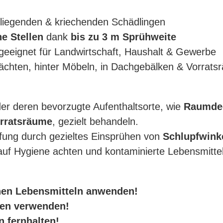
liegenden & kriechenden Schädlingen
he Stellen
dank
bis zu 3 m Sprühweite
geeignet für Landwirtschaft, Haushalt & Gewerbe
ächten, hinter Möbeln, in Dachgebälken & Vorrat
der deren bevorzugte Aufenthaltsorte, wie
Raumdec
orratsräume
, gezielt behandeln.
fung durch gezieltes Einsprühen von
Schlupfwink
 auf Hygiene achten und kontaminierte Lebensmitte
enen Lebensmitteln anwenden!
men verwenden!
n fernhalten!