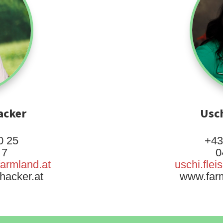
acker
Usch
0 25
+43
 7
0
farmland.at
uschi.fle
hacker.at
www.farm