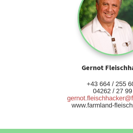
Gernot Fleischh
+43 664 / 255 6
04262 / 27 99
gernot.fleischhacker@
www.farmland-fleisch