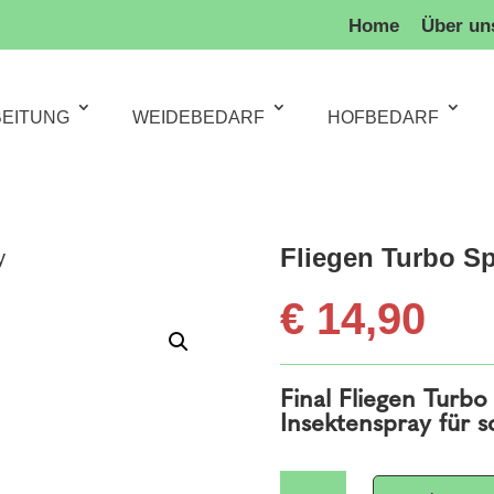
Home
Über un
BEITUNG
WEIDEBEDARF
HOFBEDARF
Fliegen Turbo S
y
€
14,90
Final Fliegen Turb
Insektenspray für s
Fliegen