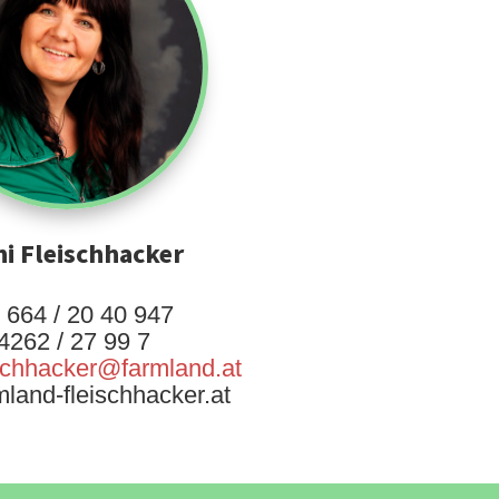
i Fleischhacker
 664 / 20 40 947
4262 / 27 99 7
ischhacker@farmland.at
land-fleischhacker.at