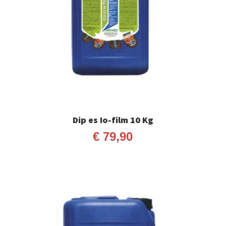
Dip es Io-film 10 Kg
€
79,90