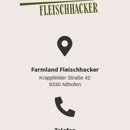

Farmland Fleischhacker
Krappfelder Straße 42
9330 Althofen
