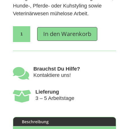
Hunde-, Pferde- oder Kuhstyling sowie
Veterinärwesen mühelose Arbeit.
Heiniger
In den Warenkorb
Opal
Akku
Kleintierschermaschine
Menge

Brauchst Du Hilfe?
Kontaktiere uns!

Lieferung
3 – 5 Arbeitstage
Beschreibung