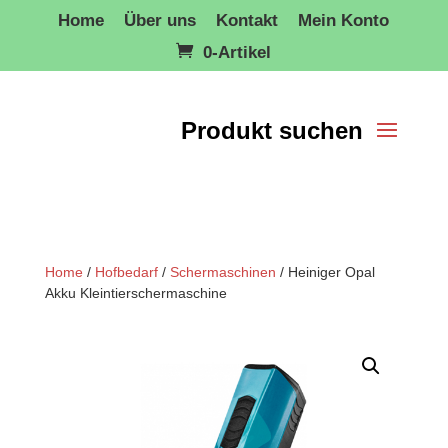
Home
Über uns
Kontakt
Mein Konto
0-Artikel
Home
/
Hofbedarf
/
Schermaschinen
/ Heiniger Opal
Akku Kleintierschermaschine