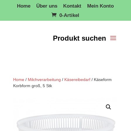
Home
Über uns
Kontakt
Mein Konto
0-Artikel
Home
/
Milchverarbeitung
/
Käsereibedarf
/ Käseform
Korbform groß, 5 Stk