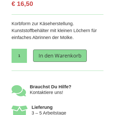
€
16,50
Korbform zur Käseherstellung.
Kunststoffbehälter mit kleinen Löchern für
einfaches Abrinnen der Molke.
Käseform
In den Warenkorb
Korbform
groß,
5
Stk
Menge

Brauchst Du Hilfe?
Kontaktiere uns!

Lieferung
3 – 5 Arbeitstage