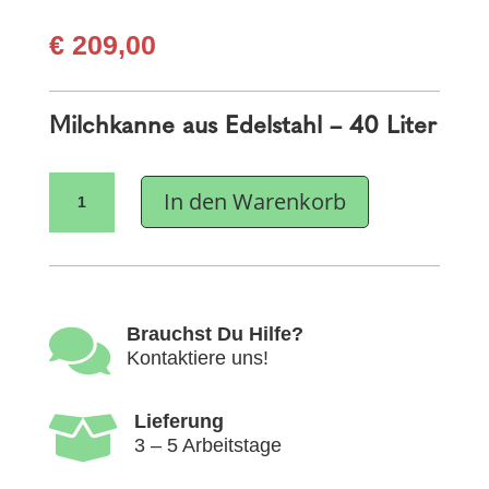
€
209,00
Milchkanne aus Edelstahl – 40 Liter
Milchkanne
In den Warenkorb
Niro
40
L
Menge

Brauchst Du Hilfe?
Kontaktiere uns!

Lieferung
3 – 5 Arbeitstage