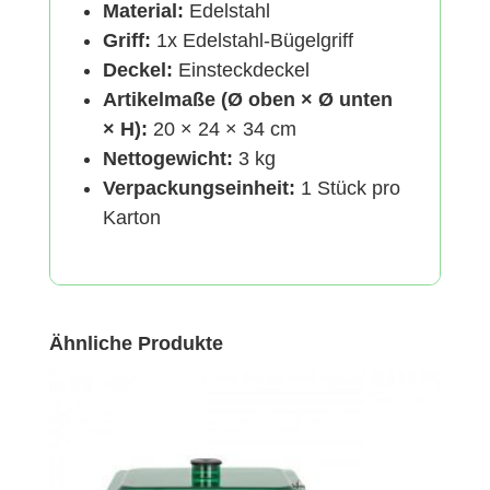
Material:
Edelstahl
Griff:
1x Edelstahl-Bügelgriff
Deckel:
Einsteckdeckel
Artikelmaße (Ø oben × Ø unten
× H):
20 × 24 × 34 cm
Nettogewicht:
3 kg
Verpackungseinheit:
1 Stück pro
Karton
Ähnliche Produkte