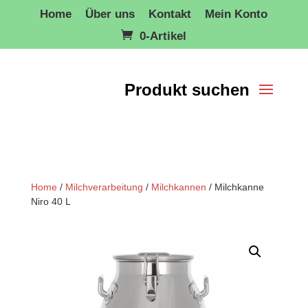
Home
Über uns
Kontakt
Mein Konto
0-Artikel
Home
/
Milchverarbeitung
/
Milchkannen
/ Milchkanne
Niro 40 L