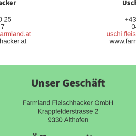
acker
Usch
0 25
+43
 7
0
farmland.at
uschi.fle
hacker.at
www.farm
Unser Geschäft
Farmland Fleischhacker GmbH
Krappfelderstrasse 2
9330 Althofen