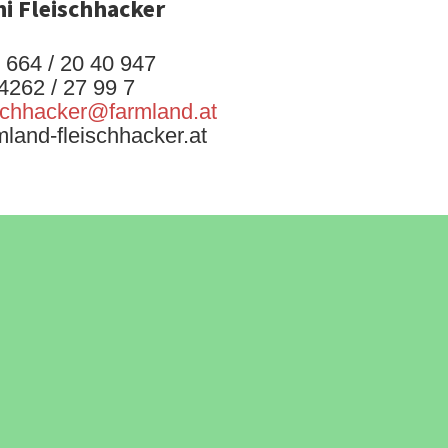
i Fleischhacker
 664 / 20 40 947
4262 / 27 99 7
ischhacker@farmland.at
land-fleischhacker.at