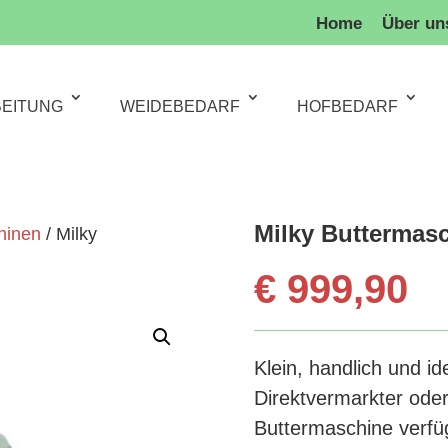
Home
Über un
BEITUNG
WEIDEBEDARF
HOFBEDARF
Milky Buttermasc
hinen
/ Milky
€
999,90
Klein, handlich und ide
Direktvermarkter oder
Buttermaschine verfüg