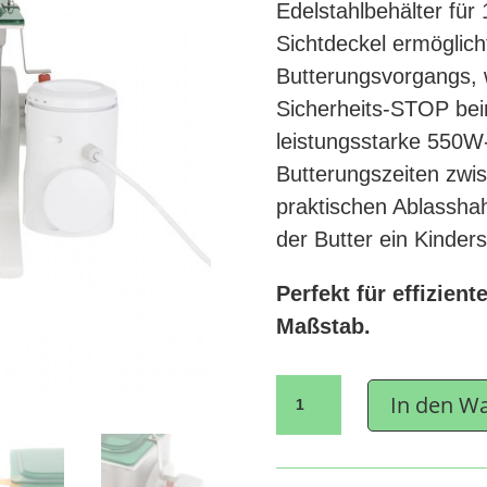
Edelstahlbehälter für
Sichtdeckel ermöglic
Butterungsvorgangs, 
Sicherheits-STOP beim
leistungsstarke 550W-
Butterungszeiten zwi
praktischen Ablassha
der Butter ein Kinders
Perfekt für effizien
Maßstab.
Milky
In den W
Buttermaschine
FJ
10,
230V