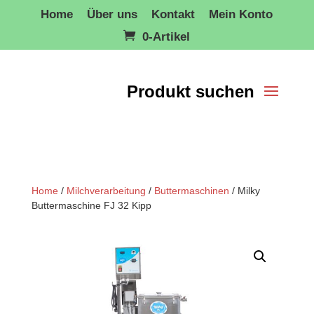
Home
Über uns
Kontakt
Mein Konto
0-Artikel
Home
/
Milchverarbeitung
/
Buttermaschinen
/ Milky
Buttermaschine FJ 32 Kipp