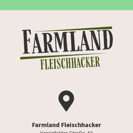

Farmland Fleischhacker