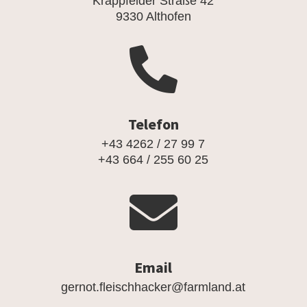
Krappfelder Straße 42
9330 Althofen

Telefon
+43 4262 / 27 99 7
+43 664 / 255 60 25

Email
gernot.fleischhacker@farmland.at