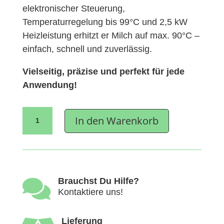
elektronischer Steuerung,
Temperaturregelung bis 99°C und 2,5 kW
Heizleistung erhitzt er Milch auf max. 90°C –
einfach, schnell und zuverlässig.
Vielseitig, präzise und perfekt für jede
Anwendung!
Milky
In den Warenkorb
Midi
Pasteurisator,
Käse-
und
Joghurtkessel
FJ

Brauchst Du Hilfe?
Kontaktiere uns!
30,
230V
Menge
Lieferung