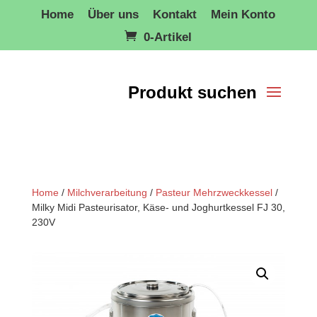
Home
Über uns
Kontakt
Mein Konto
0-Artikel
Home
/
Milchverarbeitung
/
Pasteur Mehrzweckkessel
/
Milky Midi Pasteurisator, Käse- und Joghurtkessel FJ 30,
230V