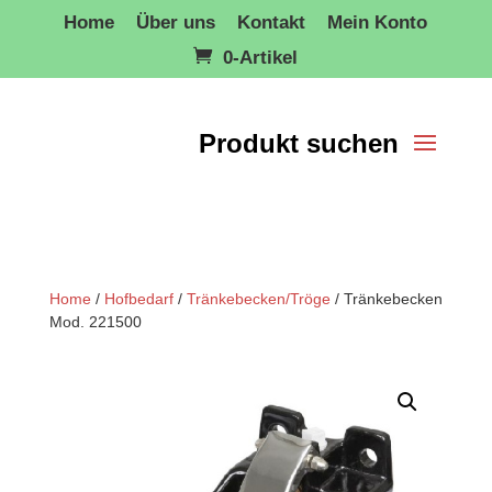
Home
Über uns
Kontakt
Mein Konto
0-Artikel
Home
/
Hofbedarf
/
Tränkebecken/Tröge
/ Tränkebecken
Mod. 221500