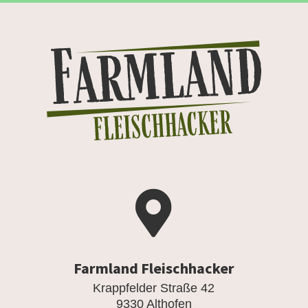

Farmland Fleischhacker
Krappfelder Straße 42
9330 Althofen