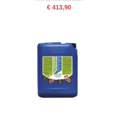
€
413,90