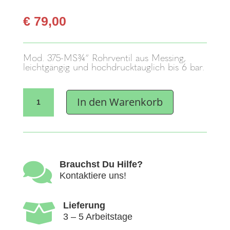
€
79,00
Mod. 375-MS¾“ Rohrventil aus Messing,
leichtgängig und hochdrucktauglich bis 6 bar.
Tränkebecken
In den Warenkorb
Mod.
375-
MS¾"
Menge

Brauchst Du Hilfe?
Kontaktiere uns!

Lieferung
3 – 5 Arbeitstage