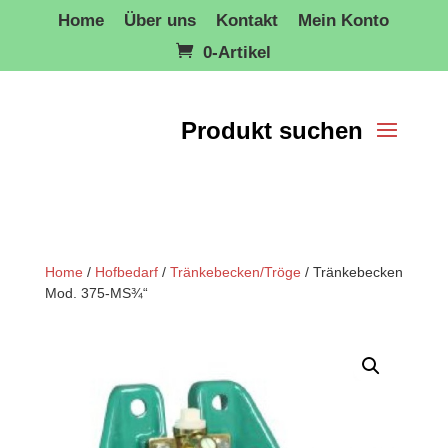
Home
Über uns
Kontakt
Mein Konto
0-Artikel
Home
/
Hofbedarf
/
Tränkebecken/Tröge
/ Tränkebecken
Mod. 375-MS¾“