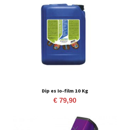
Dip es Io-film 10 Kg
€
79,90