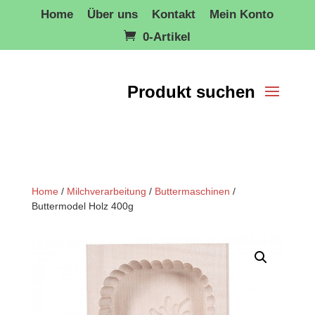
Home
Über uns
Kontakt
Mein Konto
0-Artikel
Home
/
Milchverarbeitung
/
Buttermaschinen
/
Buttermodel Holz 400g