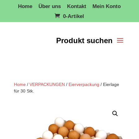
Home
Über uns
Kontakt
Mein Konto
0-Artikel
Home
/
VERPACKUNGEN
/
Eierverpackung
/ Eierlage
für 30 Stk.