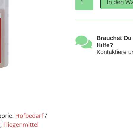
In den W
Blocker
500
ml
Menge

Brauchst Du
Hilfe?
Kontaktiere u
gorie:
Hofbedarf
g
,
Fliegenmittel