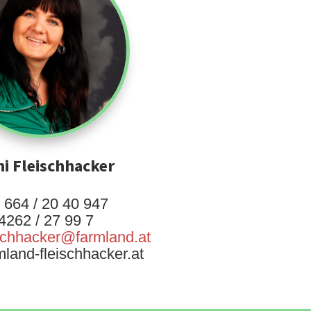
i Fleischhacker
 664 / 20 40 947
4262 / 27 99 7
ischhacker@farmland.at
land-fleischhacker.at