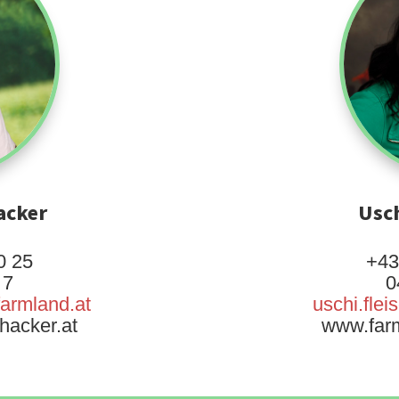
acker
Usch
0 25
+43
 7
0
farmland.at
uschi.fle
hacker.at
www.farm