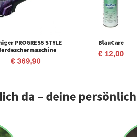
niger PROGRESS STYLE
BlauCare
ferdeschermaschine
€
12,00
€
369,90
ich da – deine persönlic