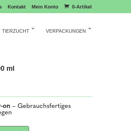
s
Kontakt
Mein Konto
0-Artikel
TIERZUCHT
VERPACKUNGEN
00 ml
r-on
– Gebrauchsfertiges
iegen