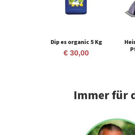
Dip es organic 5 Kg
Hei
P
€
30,00
Immer für d