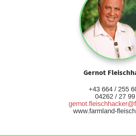
Gernot Fleischh
+43 664 / 255 6
04262 / 27 99
gernot.fleischhacker@
www.farmland-fleisch