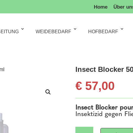
Home
Über un
BEITUNG
WEIDEBEDARF
HOFBEDARF
Insect Blocker 5
ml
€
57,00
Insect Blocker pou
Insektizid gegen Fl
Insect