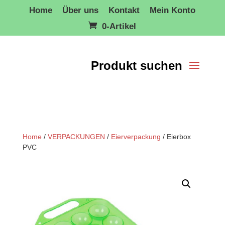
Home
Über uns
Kontakt
Mein Konto
0-Artikel
Home
/
VERPACKUNGEN
/
Eierverpackung
/ Eierbox
PVC