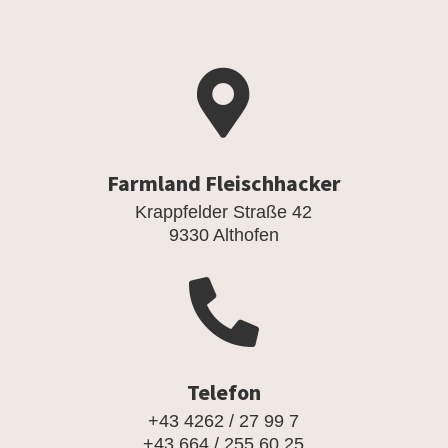

Farmland Fleischhacker
Krappfelder Straße 42
9330 Althofen

Telefon
+43 4262 / 27 99 7
+43 664 / 255 60 25